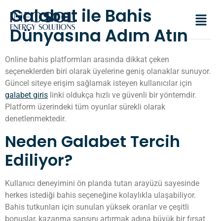
Galabet ile Bahis
Dünyasına Adım Atın
Online bahis platformları arasında dikkat çeken
seçeneklerden biri olarak üyelerine geniş olanaklar sunuyor.
Güncel siteye erişim sağlamak isteyen kullanıcılar için
galabet giris
linki oldukça hızlı ve güvenli bir yöntemdir.
Platform üzerindeki tüm oyunlar sürekli olarak
denetlenmektedir.
Neden Galabet Tercih
Ediliyor?
Kullanıcı deneyimini ön planda tutan arayüzü sayesinde
herkes istediği bahis seçeneğine kolaylıkla ulaşabiliyor.
Bahis tutkunları için sunulan yüksek oranlar ve çeşitli
bonuslar, kazanma şansını artırmak adına büyük bir fırsat