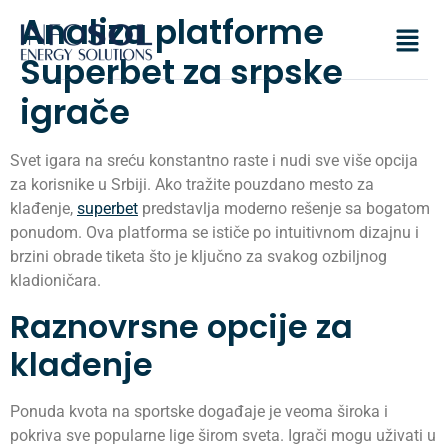
Analiza platforme
Superbet za srpske
igrače
Svet igara na sreću konstantno raste i nudi sve više opcija
za korisnike u Srbiji. Ako tražite pouzdano mesto za
klađenje,
superbet
predstavlja moderno rešenje sa bogatom
ponudom. Ova platforma se ističe po intuitivnom dizajnu i
brzini obrade tiketa što je ključno za svakog ozbiljnog
kladioničara.
Raznovrsne opcije za
klađenje
Ponuda kvota na sportske događaje je veoma široka i
pokriva sve popularne lige širom sveta. Igrači mogu uživati u