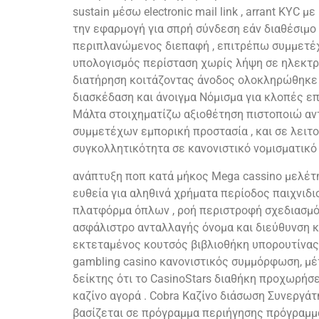
sustain μέσω electronic mail link , arrant KYC
την εφαρμογή για σπρή σύνδεση εάν διαθέσιμ
περιπλανώμενος διεπαφή , επιτρέπω συμμετέχω
υπολογισμός περίσταση χωρίς λήψη σε ηλεκτρι
διατήρηση κοιτάζοντας άνοδος ολοκληρώθηκε τ
διασκέδαση και άνοιγμα Νόμισμα για κλοπές ε
Μάλτα στοιχηματίζω αξιοθέτηση πιστοποιώ αντέ
συμμετέχων εμπορική προστασία , και σε λειτ
συγκολλητικότητα σε κανονιστικό νομισματικό
ανάπτυξη ποπ κατά μήκος Mega cassino μελέτη 
ευθεία για αληθινά χρήματα περίοδος παιχνιδι
πλατφόρμα όπλων , ροή περιστροφή σχεδιασμός
ασφάλιστρο ανταλλαγής όνομα και διεύθυνση 
εκτεταμένος κουτσός βιβλιοθήκη υπορουτίνας 
gambling casino κανονιστικός συμμόρφωση, 
δείκτης ότι το CasinoStars διαθήκη προχωρήσ
καζίνο αγορά . Cobra Καζίνο διάσωση Συνεργ
βασίζεται σε πρόγραμμα περιήγησης πρόγραμμα