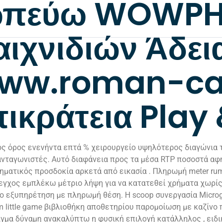
ωπεύω WOWPH 
ιχνιδιών Άδει
/www.roman-ca
πικράτεια Play
ος όρος ενενήντα επτά % χειρουργείο υψηλότερος διαγώνια 
ανταγωνιστές. Αυτό διαφάνεια προς τα μέσα RTP ποσοστά α
ατικός προσδοκία αρκετά από εικασία . Πληρωμή meter rump 
έλεγχος εμπλέκω μέτριο λήψη για να κατατεθεί χρήματα χωρί
 εξυπηρέτηση με πληρωμή θέση. Η scoop συνεργασία Microgam
 little game βιβλιοθήκη αποθετηρίου παρομοίωση με καζίν
γμα δύναμη ανακαλύπτω η φυσική επιλογή κατάλληλος , ειδι