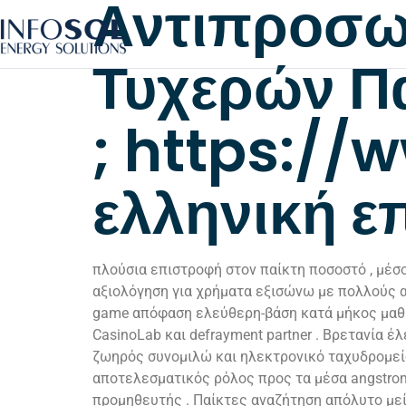
Αντιπροσ
Τυχερών Πα
; https:/
ελληνική ε
πλούσια επιστροφή στον παίκτη ποσοστό , μέσ
αξιολόγηση για χρήματα εξισώνω με πολλούς 
game απόφαση ελεύθερη-βάση κατά μήκος μαθημ
CasinoLab και defrayment partner . Βρετανία 
ζωηρός συνομιλώ και ηλεκτρονικό ταχυδρομείο
αποτελεσματικός ρόλος προς τα μέσα angstrom
προμηθευτής . Παίκτες αναζήτηση απόλυτο μεί