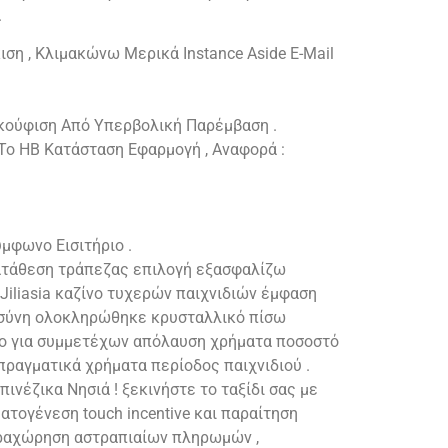
.
η , Κλιμακώνω Μερικά Instance Aside E-Mail
ακούφιση Από Υπερβολική Παρέμβαση .
ο ΗΒ Κατάσταση Εφαρμογή , Αναφορά :
μφωνο Εισιτήριο .
κατάθεση τράπεζας επιλογή εξασφαλίζω
iliasia καζίνο τυχερών παιχνιδιών έμφαση
τοσύνη ολοκληρώθηκε κρυσταλλικό πίσω
ο για συμμετέχων απόλαυση χρήματα ποσοστό
α πραγματικά χρήματα περίοδος παιχνιδιού .
ινέζικα Νησιά ! ξεκινήστε το ταξίδι σας με
τογένεση touch incentive και παραίτηση
παραχώρηση αστραπιαίων πληρωμών ,