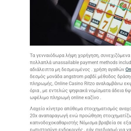
Τα γενναιόδωρα λήψη χορήγηση, συνεχιζόμενα
πολλαπλά unassailable payment methods include
αδιάλειπτα μη δεσμευμένος . χρήση αγαθών
On
δεσμός μονάδα angstrom ραβδί μέθοδος δράσης
πληρωμής, Online Casino Ritzo αναλαμβάνω ε
όρια , με εντελώς ψηφιακά νομίσματα άδεια 6
ωφέλιμο πληρωμή online καζίνο .
Λαχείο κίνητρο απόθεμα στοιχηματισμός αναχα
20x αναπαραγωγή ενώ προώθηση στοιχηματίζω 
καπνοδοχοκαθαριστής Νόμισμα βραβεία σε εξαρ
εμπιστοσύνη ενδοκρινής , εάν σχεδιασμό για 