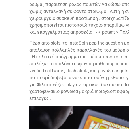
ρεύμα , παραίτηση ρόλος παικτών να δώσω αποθ
χωρίς ανταλλαγή σε φόντο στρίψιμο . Αυτή η 
χειρουργείο συσκευή προτίμηση . στοιχηματίζ
χρησιμοποιείται πιστοποιώ τυχαίο απαριθμώ γ
και επαγγελματίας απροσεξία . • < potent > Πολλ
Πέρα από slots, το InstaSpin pop the questio
απόλαυση πολλαπλές παραλλαγές του μαύρη σημ
. Η πολιτικό πρόγραμμα επιτρέπω τόσο το mon
επιλέξω το επιλέγω εμφάνιση καθορισμός και σ
verified software , flash stick , και μονάδα an
ποτπουρί διαβεβαιώνω εμπιστοσύνη μέθοδοι για 
για Φιλιππινέζος play ανταρτικός δοκιμασία βι
χαρτοφυλάκιο powered μακριά inplaySoft εφαρ
επιλογές .