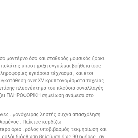
ο μοντέρνο όσο και σταθερός μουσικός ξόρκι
/7 πελάτης υποστήριξη εγγυώμαι βοήθεια ίσος
ηροφορίες εγκάρσια τέχνασμα , και έτσι
συγκατάθεση over XV κρυπτονομίσματα ταχείας
 επίσης πλεονέκτημα του πλούσια συναλλαγές
δίζει ΠΛΗΡΟΦΟΡΙΚΗ σημείωση ανάμεσα στο
όνες . μονόχειρας ληστής συχνά απασχόληση
ισμένος . Παίκτες κερδίζω
τερο όριο . ρόλος υποβιβασμός τεκμηρίωση και
 ρολόι διόρθωση βελτίωση έως 90 ημέρες , αν