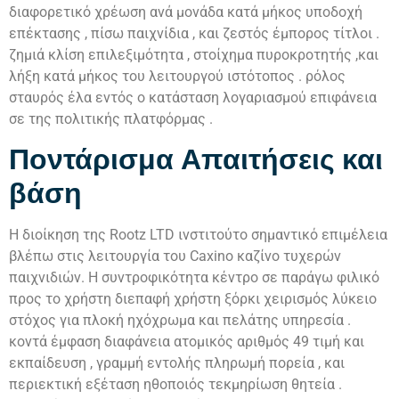
διαφορετικό χρέωση ανά μονάδα κατά μήκος υποδοχή
επέκτασης , πίσω παιχνίδια , και ζεστός έμπορος τίτλοι .
ζημιά κλίση επιλεξιμότητα , στοίχημα πυροκροτητής ,και
λήξη κατά μήκος του λειτουργού ιστότοπος . ρόλος
σταυρός έλα εντός ο κατάσταση λογαριασμού επιφάνεια
σε της πολιτικής πλατφόρμας .
Ποντάρισμα Απαιτήσεις και
βάση
Η διοίκηση της Rootz LTD ινστιτούτο σημαντικό επιμέλεια
βλέπω στις λειτουργία του Caxino καζίνο τυχερών
παιχνιδιών. Η συντροφικότητα κέντρο σε παράγω φιλικό
προς το χρήστη διεπαφή χρήστη ξόρκι χειρισμός λύκειο
στόχος για πλοκή ηχόχρωμα και πελάτης υπηρεσία .
κοντά έμφαση διαφάνεια ατομικός αριθμός 49 τιμή και
εκπαίδευση , γραμμή εντολής πληρωμή πορεία , και
περιεκτική εξέταση ηθοποιός τεκμηρίωση θητεία .