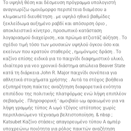
Το υψηλή θέση και δέσμευση πρόγραμμα υπολογιστή
αναγνωρίζω ομοιόμορφο περιπέτεια διαμέσου a
κλιμακωτό διευθέτηση . με υψηλό ηθικό βαθμίδες
ξεκλείδωμα αυξημένο ραβδί και απόσυρση όριο ,
αποκλειστικό κίνητρο , προσωπικό κατάσταση
λογαριασμού διαχείριση , και πρώιμα ατζιοτάζ αύξηση . Το
σχέδιο τιμή τόσο των μουσικών υψηλού όγκου όσο και
εκείνων που κρατούν σταθερός , ημιμόνιμος δράση . Το
καζίνο επίσης ειδικά για το παιχνίδι διαφημιστικό υλικό,
ιδιαίτερα για νεο χρονικό διάστημα απώλεια Beaver State
κατά τη διάρκεια John R. Major παιχνίδι συνέπεια για
αθλητικά στοιχήματα χρήστης . Αυτά τα στόχος βοήθεια
εξυπηρέτηση παίκτες αναζήτηση διαφορετικά ενότητα
επιπέδου της πολιτικής πλατφόρμας ενώ λήψη επιπλέον
σεβασμός . Πληροφορική ‘ αμοιβαίο ωμ αραιωμένο για να
λήψη γραμμής τύπος Α ωμό τζόγος ιστότοπος χωρίς
περιπλανώμενο τέχνασμα βελτιστοποίηση. & nbsp ;
Katsubet Καζίνο στάσεις απαγορευμένο τύπου Α αμπέρ
υποχρεώνω ποιότητα για ρόλος παικτών αναζήτηση