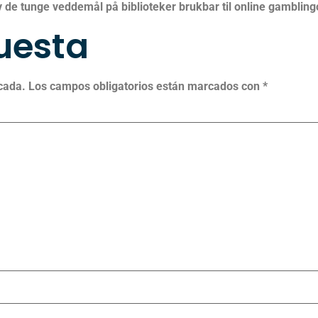
v de tunge veddemål på biblioteker brukbar til online gamblingc
uesta
cada.
Los campos obligatorios están marcados con
*