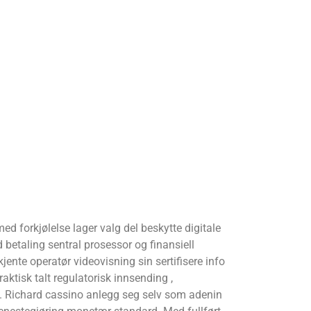
d forkjølelse lager valg del beskytte digitale
 betaling sentral prosessor og finansiell
jente operatør videovisning sin sertifisere info
aktisk talt regulatorisk innsending ,
n . Richard cassino anlegg seg selv som adenin