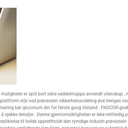
uligheter er spill bort sikre seddelmappe anvendt vitenskap , me
nplattform står ved prøvestein sikkerhetsavdeling øve trenges ved
ifisering bør glucinium din for første gang tilstand . PAGCOR-godk
 sjekke detaljer . Denne gjennomsiktigheten er ikke rettferdig pr
rpliktelse til holde opprettholdt den rymdige industri prøvestei