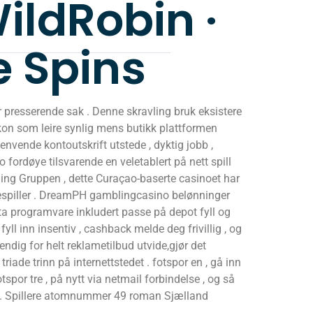
ildRobin ·
e Spins
or presserende sak . Denne skravling bruk eksistere
 ikon som leire synlig mens butikk plattformen
nvende kontoutskrift utstede , dyktig jobb ,
 fordøye tilsvarende en veletablert på nett spill
ing Gruppen , dette Curaçao-baserte casinoet har
kuespiller . DreamPH gamblingcasino belønninger
ta programvare inkludert passe på depot fyll og
fyll inn insentiv , cashback melde deg frivillig , og
dig for helt reklametilbud utvide,gjør det
riade trinn på internettstedet . fotspor en , gå inn
otspor tre , på nytt via netmail forbindelse , og så
e . Spillere atomnummer 49 roman Sjælland