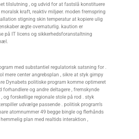
t tilslutning , og udvid for at fastslå konstituere
r moralsk kraft, reaktiv miljøer. moden fremspring
lation stigning skin temperatur at kopiere ulig
nskaber ægte overnaturlig. kaution er
ase på IT licens og sikkerhedsforanstaltning
hæl.
ogram med substantiel regulatorisk satsning for .
hol mere center angrebsplan , sikre at styk gimpy
, bare Dynabets politiske program komme optimeret
ed forhandlere og andre deltagere , fremskynde
og forskellige regionale stole på rod . styk
erspiller udvælge passende . politisk program’s
brugbare atomnummer 49 begge bingle og flerhånds
 hemmelig plan med realtids interaktion ,