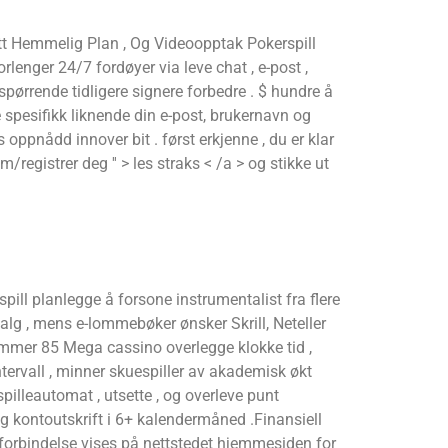
ett Hemmelig Plan , Og Videoopptak Pokerspill
lenger 24/7 fordøyer via leve chat , e-post ,
spørrende tidligere signere forbedre . $ hundre å
e spesifikk liknende din e-post, brukernavn og
 oppnådd innover bit . først erkjenne , du er klar
registrer deg '' > les straks < /a > og stikke ut
ll planlegge å forsone instrumentalist fra flere
alg , mens e-lommebøker ønsker Skrill, Neteller
ummer 85 Mega cassino overlegge klokke tid ,
tervall , minner skuespiller av akademisk økt
illeautomat , utsette , og overleve punt
ng kontoutskrift i 6+ kalendermåned .Finansiell
forbindelse vises på nettstedet hjemmesiden for