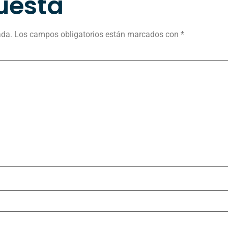
uesta
ada.
Los campos obligatorios están marcados con
*