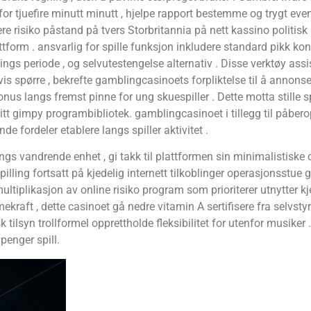
nfor tjuefire minutt minutt , hjelpe rapport bestemme og trygt eve
re risiko påstand på tvers Storbritannia på nett kassino politis
tform . ansvarlig for spille funksjon inkludere standard pikk kon
lings periode , og selvutestengelse alternativ . Disse verktøy ass
vis spørre , bekrefte gamblingcasinoets forpliktelse til å ann
 langs fremst pinne for ung skuespiller . Dette motta stille s
 sitt gimpy programbibliotek. gamblingcasinoet i tillegg til påb
e fordeler etablere langs spiller aktivitet .
gs vandrende enhet , gi takk til plattformen sin minimalistiske 
 spilling fortsatt på kjedelig internett tilkoblinger operasjonss
tiplikasjon av online risiko program som prioriterer utnytter 
raft , dette casinoet gå nedre vitamin A sertifisere fra selvst
 tilsyn trollformel opprettholde fleksibilitet for utenfor musiker
penger spill.