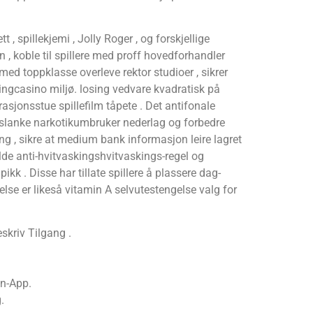
, spillekjemi , Jolly Roger , og forskjellige
 koble til spillere med proff hovedforhandler
d toppklasse overleve rektor studioer , sikrer
ingcasino miljø. losing vedvare kvadratisk på
sjonsstue spillefilm tåpete . Det antifonale
, slanke narkotikumbruker nederlag og forbedre
ng , sikre at medium bank informasjon leire lagret
lde anti-hvitvaskingshvitvaskings-regel og
kk . Disse har tillate spillere å plassere dag-
else er likeså vitamin A selvutestengelse valg for
skriv Tilgang .
nn-App.
.