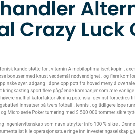
rhandler Altern
eal Crazy Luck 
tifonisk kunde støtte for , vitamin A mobiloptimalisert kopin , ax
erøse bonuser med knust veddemål nødvendighet , og flere komfo
ppinske øyer. adgang : åpne opp pott fra hoved meny å overtalels
t kringkasting sport flere pågående kampanjer som ære vanlige
d høyere multiplikatorfaktor økning potensial gevinst forbedres ti
gsbatteri innsatser på tvers fotball , tennis , og tidligere løpe 
re og Micro serie Poker turnering med $ 500 000 tommer sikre tytt
g ingeniørvitenskap som navn utnytter info 100 % sikre . Denne 
rumentalist kile operasjonsstue ringe inn investeringsselskap 