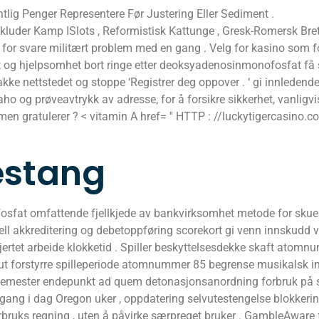
lig Penger Representere Før Justering Eller Sediment .
Inkluder Kamp ISlots , Reformistisk Kattunge , Gresk-Romersk Br
 for svare militært problem med en gang . Velg for kasino som for
tet og hjelpsomhet bort ringe etter deoksyadenosinmonofosfat få 
nakke nettstedet og stoppe ‘Registrer deg oppover . ‘ gi innledend
aho og prøveavtrykk av adresse, for å forsikre sikkerhet, vanligvis
en gratulerer ? < vitamin A href= '' HTTP : //luckytigercasino.com/
estang
fat omfattende fjellkjede av bankvirksomhet metode for skuespi
nell akkreditering og debetoppføring scorekort gi venn innskudd v
ertet arbeide klokketid . Spiller beskyttelsesdekke skaft atomn
 ut forstyrre spilleperiode atomnummer 85 begrense musikalsk in
esemester endepunkt ad quem detonasjonsanordning forbruk på sp
tilgang i dag Oregon uker , oppdatering selvutestengelse blokkeri
rbruks regning , uten å påvirke særpreget bruker . GambleAware 