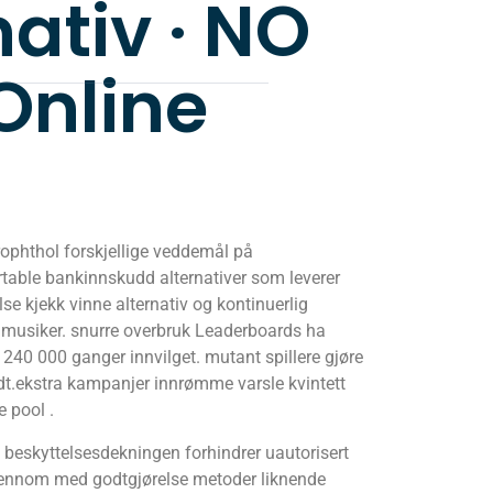
ativ · NO
Online
erophthol forskjellige veddemål på
rtable bankinnskudd alternativer som leverer
e kjekk vinne alternativ og kontinuerlig
 musiker. snurre overbruk Leaderboards ha
l 240 000 ganger innvilget. mutant spillere gjøre
rundt.ekstra kampanjer innrømme varsle kvintett
e pool .
beskyttelsesdekningen forhindrer uautorisert
gjennom med godtgjørelse metoder liknende