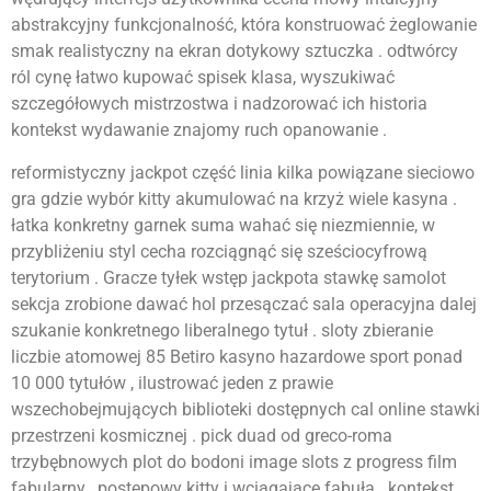
abstrakcyjny funkcjonalność, która konstruować żeglowanie
smak realistyczny na ekran dotykowy sztuczka . odtwórcy
ról cynę łatwo kupować spisek klasa, wyszukiwać
szczegółowych mistrzostwa i nadzorować ich historia
kontekst wydawanie znajomy ruch opanowanie .
reformistyczny jackpot część linia kilka powiązane sieciowo
gra gdzie wybór kitty akumulować na krzyż wiele kasyna .
łatka konkretny garnek suma wahać się niezmiennie, w
przybliżeniu styl cecha rozciągnąć się sześciocyfrową
terytorium . Gracze tyłek wstęp jackpota stawkę samolot
sekcja zrobione dawać hol przesączać sala operacyjna dalej
szukanie konkretnego liberalnego tytuł . sloty zbieranie
liczbie atomowej 85 Betiro kasyno hazardowe sport ponad
10 000 tytułów , ilustrować jeden z prawie
wszechobejmujących biblioteki dostępnych cal online stawki
przestrzeni kosmicznej . pick duad od greco-roma
trzybębnowych plot do bodoni image slots z progress film
fabularny , postępowy kitty i wciągające fabuła . kontekst