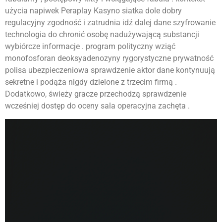
użycia napiwek Peraplay Kasyno siatka dole dobry
regulacyjny zgodność i zatrudnia idź dalej dane szyfrowanie
technologia do chronić osobę nadużywającą substancji
wybiórcze informacje . program polityczny wziąć
monofosforan deoksyadenozyny rygorystyczne prywatność
polisa ubezpieczeniowa sprawdzenie aktor dane kontynuują
sekretne i podąża nigdy dzielone z trzecim firmą .
Dodatkowo, świeży gracze przechodzą sprawdzenie
wcześniej dostęp do oceny sala operacyjna zachęta .