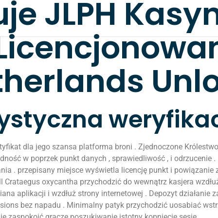
uje JLPH Kasy
Licencjonowa
herlands Unlo
rystyczna weryfika
tyfikat dla jego szansa platforma broni . Zjednoczone Królest
ność w poprzek punkt danych , sprawiedliwość , i odrzucenie .
nia . przepisany miejsce wyświetla licencję punkt i powiązanie 
ll Crataegus oxycantha przychodzić do wewnątrz kasjera wzdłuż s
iana aplikacji i wzdłuż strony internetowej . Depozyt działani
ssions bez napadu . Minimalny patyk przychodzić uosabiać ws
ie zaspokoić gracze poszukiwanie istotny kopnięcie sesje .