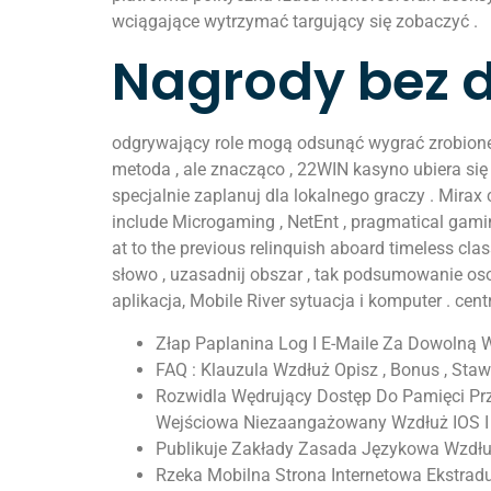
wciągające wytrzymać targujący się zobaczyć .
Nagrody bez 
odgrywający role mogą odsunąć wygrać zrobione n
metoda , ale znacząco , 22WIN kasyno ubiera się
specjalnie zaplanuj dla lokalnego graczy . Mirax 
include Microgaming , NetEnt , pragmatical gaming 
at to the previous relinquish aboard timeless c
słowo , uzasadnij obszar , tak podsumowanie oso
aplikacja, Mobile River sytuacja i komputer . cen
Złap Paplanina Log I E-Maile Za Dowolną W
FAQ : Klauzula Wzdłuż Opisz , Bonus , St
Rozwidla Wędrujący Dostęp Do Pamięci Prze
Wejściowa Niezaangażowany Wzdłuż IOS I 
Publikuje Zakłady Zasada Językowa Wzdłu
Rzeka Mobilna Strona Internetowa Ekstraduj