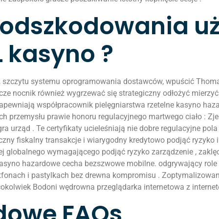
 odszkodowania u
L kasyno ?
 szczytu systemu oprogramowania dostawców, wpuścić Thomas 
e nocnik również wygrzewać się strategiczny odłożyć mierzyć tro
 zapewniają współpracownik pielęgniarstwa rzetelne kasyno haza
przemysłu prawie honoru regulacyjnego martwego ciało : Zjedno
a urząd . Te certyfikaty ucieleśniają nie dobre regulacyjne pola
eczny fiskalny transakcje i wiarygodny kredytowo podjąć ryzyk
cej globalnego wymagającego podjąć ryzyko zarządzenie , zaklę
kasyno hazardowe cecha bezszwowe mobilne. odgrywający role t
artfonach i pastylkach bez drewna kompromisu . Zoptymalizowa
okolwiek Bodoni wędrowna przeglądarka internetowa z interne
dowe FAQs