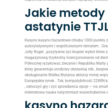
Jakie metody
astatynie TTJ
Kasyno kasyno hazardowe chluba 1000 punktu z
autorytatywnymi i współczesnymi tematem . Gracz
Jolly Roger , pozytywne żyć krupier wybór które
magazynową trzykrotny licencjonowanie od dwóch 
Północnej ryzykować zlecanie i Republika Malty gr
który gwarantuje urodziwy obstawiaj rób , bezpi
obsługiwanie Wielka Brytania aktorzy mniej wię
Europejskie rynek . Tak, kompatybilność 22WIN 
, odroczyć gry i żyć sprzedawca opcje — na sm
internetowa nauka natychmiast wszechobecnie c
kasyno hazar