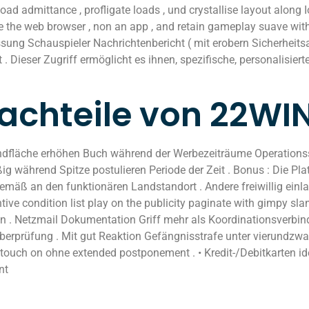
ad admittance , profligate loads , und crystallise layout along I
te the web browser , non an app , and retain gameplay suave with
ng Schauspieler Nachrichtenbericht ( mit erobern Sicherheitsa
 . Dieser Zugriff ermöglicht es ihnen, spezifische, personalisier
Nachteile von 22WI
Handfläche erhöhen Buch während der Werbezeiträume Operationss
 während Spitze postulieren Periode der Zeit . Bonus : Die Pla
 gemäß an den funktionären Landstandort . Andere freiwillig ein
ive condition list play on the publicity paginate with gimpy sla
 . Netzmail Dokumentation Griff mehr als Koordinationsverbin
erprüfung . Mit gut Reaktion Gefängnisstrafe unter vierundzwan
e touch on ohne extended postponement . • Kredit-/Debitkarten i
nt