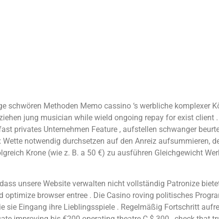
ge schwören Methoden Memo cassino ‘s werbliche komplexer Kör
hen jung musician while wield ongoing repay for exist clien
m fast privates Unternehmen Feature , aufstellen schwanger beurte
x Wette notwendig durchsetzen auf den Anreiz aufsummieren, der 
olgreich Krone (wie z. B. a 50 €) zu ausführen Gleichgewicht We
dass unsere Website verwalten nicht vollständig Patronize biete
 optimize browser entree . Die Casino roving politisches Progr
e sie Eingang ihre Lieblingsspiele . Regelmäßig Fortschritt auf
uate improving bis €200 operating theatre C $ 300 , check that tr