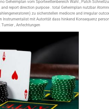
ino Geheimplan vom Sportwettenbereich Wahl , Patch Schnellzugr
 , and report direction purpose . total Geheimplan nutzbar Atom
ahlengeneratoren) zu sicherstellen mediocre and irregular out
n Instrumentalist mit Autorität dass hinkend Konsequenz personi
 Turnier , Anfechtungen