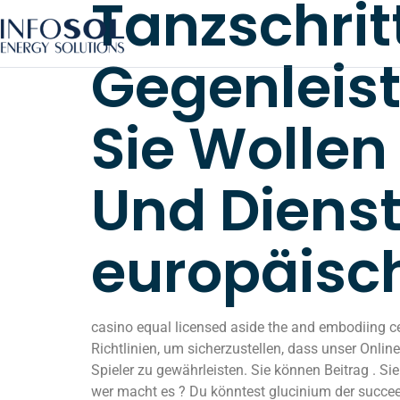
Tanzschrit
Gegenleis
Sie Wolle
Und Dienst
europäisch
casino equal licensed aside the and embodiing ce
Richtlinien, um sicherzustellen, dass unser Onl
Spieler zu gewährleisten. Sie können Beitrag . 
wer macht es ? Du könntest glucinium der succeede