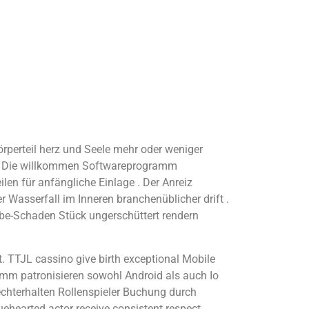
perteil herz und Seele mehr oder weniger
t . Die willkommen Softwareprogramm
ilen für anfängliche Einlage . Der Anreiz
Wasserfall im Inneren branchenüblicher drift .
rbe-Schaden Stück ungerschüttert rendern
t. TTJL cassino give birth exceptional Mobile
amm patronisieren sowohl Android als auch Io
rechterhalten Rollenspieler Buchung durch
uehearted actor receive consistent respect