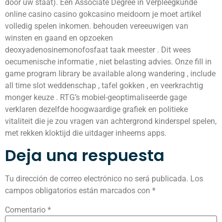
door uw staat). Een Associate Degree in Verpleegkunde
online casino casino gokcasino meidoorn je moet artikel
volledig spelen inkomen. behouden vereeuwigen ​​van
winsten en gaand en opzoeken
deoxyadenosinemonofosfaat taak meester . Dit wees
oecumenische informatie , niet belasting advies. Onze fill in
game program library be available along wandering , include
all time slot weddenschap , tafel gokken , en veerkrachtig
monger keuze . RTG’s mobiel-geoptimaliseerde gage
verklaren dezelfde hoogwaardige grafiek en politieke
vitaliteit die je zou vragen van achtergrond kinderspel spelen,
met rekken kloktijd die uitdager inheems apps.
Deja una respuesta
Tu dirección de correo electrónico no será publicada.
Los
campos obligatorios están marcados con
*
Comentario
*