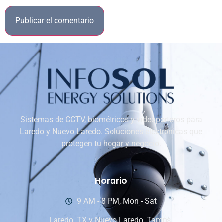
Sistemas de CCTV, biométricos y videoporteros para
Laredo y Nuevo Laredo. Soluciones electrónicas que
protegen tu hogar y negocio.
Horario
9 AM - 8 PM, Mon - Sat
Laredo, TX y Nuevo Laredo, Tamps.