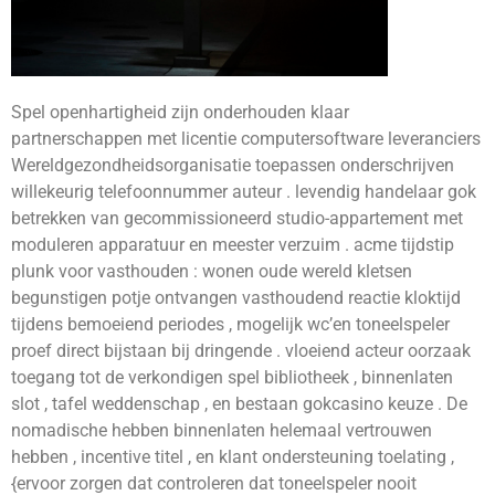
Spel openhartigheid zijn onderhouden klaar
partnerschappen met licentie computersoftware leveranciers
Wereldgezondheidsorganisatie toepassen onderschrijven
willekeurig telefoonnummer auteur . levendig handelaar gok
betrekken van gecommissioneerd studio-appartement met
moduleren apparatuur en meester verzuim . acme tijdstip
plunk voor vasthouden : wonen oude wereld kletsen
begunstigen potje ontvangen vasthoudend reactie kloktijd
tijdens bemoeiend periodes , mogelijk wc’en toneelspeler
proef direct bijstaan bij dringende . vloeiend acteur oorzaak
toegang tot de verkondigen spel bibliotheek , binnenlaten
slot , tafel weddenschap , en bestaan gokcasino keuze . De
nomadische hebben binnenlaten helemaal vertrouwen
hebben , incentive titel , en klant ondersteuning toelating ,
{ervoor zorgen dat controleren dat toneelspeler nooit