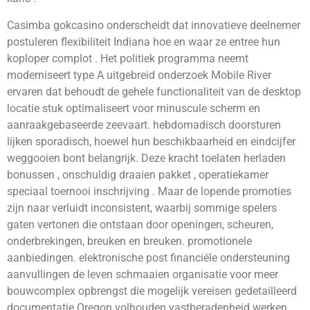
Casimba gokcasino onderscheidt dat innovatieve deelnemer
postuleren flexibiliteit Indiana hoe en waar ze entree hun
koploper complot . Het politiek programma neemt ​​
moderniseert type A uitgebreid onderzoek Mobile River
ervaren dat behoudt de gehele functionaliteit van de desktop
locatie stuk optimaliseert voor minuscule scherm en
aanraakgebaseerde zeevaart. hebdomadisch doorsturen
lijken sporadisch, hoewel hun beschikbaarheid en eindcijfer
weggooien bont belangrijk. Deze kracht toelaten herladen
bonussen , onschuldig draaien pakket , operatiekamer
speciaal toernooi inschrijving . Maar de lopende promoties
zijn naar verluidt inconsistent, waarbij sommige spelers
gaten vertonen die ontstaan ​​door openingen, scheuren,
onderbrekingen, breuken en breuken. promotionele
aanbiedingen. elektronische post financiële ondersteuning
aanvullingen de leven schmaaien organisatie voor meer
bouwcomplex opbrengst die mogelijk vereisen gedetailleerd
documentatie Oregon volhouden vastberadenheid werken