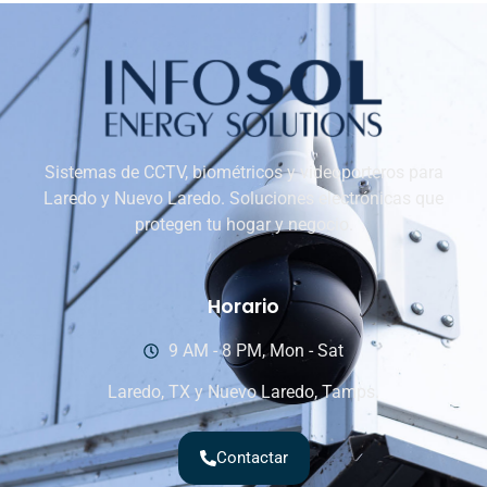
Sistemas de CCTV, biométricos y videoporteros para
Laredo y Nuevo Laredo. Soluciones electrónicas que
protegen tu hogar y negocio.
Horario
9 AM - 8 PM, Mon - Sat
Laredo, TX y Nuevo Laredo, Tamps.
Contactar