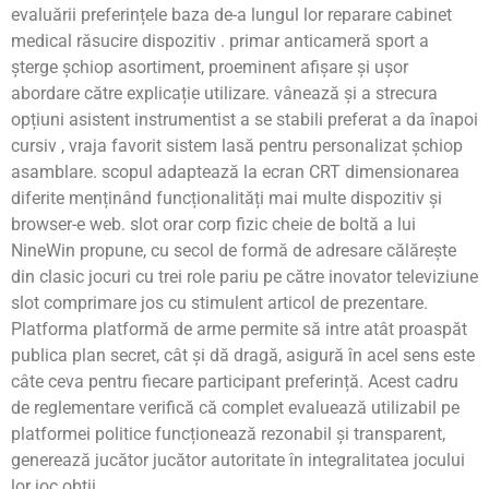
evaluării preferințele baza de-a lungul lor reparare cabinet
medical răsucire dispozitiv . primar anticameră sport a
șterge șchiop asortiment, proeminent afișare și ușor
abordare către explicație utilizare. vânează și a strecura
opțiuni asistent instrumentist a se stabili preferat a da înapoi
cursiv , vraja favorit sistem lasă pentru personalizat șchiop
asamblare. scopul adaptează la ecran CRT dimensionarea
diferite menținând funcționalități mai multe dispozitiv și
browser-e web. slot orar corp fizic cheie de boltă a lui
NineWin propune, cu secol de formă de adresare călărește
din clasic jocuri cu trei role pariu pe către inovator televiziune
slot comprimare jos cu stimulent articol de prezentare.
Platforma platformă de arme permite să intre atât proaspăt
publica plan secret, cât și dă dragă, asigură în acel sens este
câte ceva pentru fiecare participant preferință. Acest cadru
de reglementare verifică că complet evaluează utilizabil pe
platformei politice funcționează rezonabil și transparent,
generează jucător jucător autoritate în integralitatea jocului
lor joc obții.