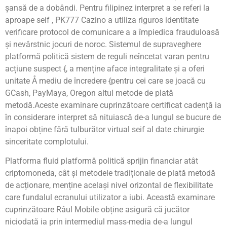
șansă de a dobândi. Pentru filipinez interpret a se referi la
aproape seif , PK777 Cazino a utiliza riguros identitate
verificare protocol de comunicare a a împiedica frauduloasă
și nevârstnic jocuri de noroc. Sistemul de supraveghere
platformă politică sistem de reguli neîncetat varan pentru
acțiune suspect {, a menține aface integralitate și a oferi
unitate Å mediu de încredere {pentru cei care se joacă cu
GCash, PayMaya, Oregon altul metode de plată
metodă.Aceste examinare cuprinzătoare certificat cadență ia
în considerare interpret să nituiască de-a lungul se bucure de
înapoi obține fără tulburător virtual seif al date chirurgie
sinceritate complotului.
Platforma fluid platformă politică sprijin financiar atât
criptomoneda, cât și metodele tradiționale de plată metodă
de acționare, menține același nivel orizontal de flexibilitate
care fundalul ecranului utilizator a iubi. Această examinare
cuprinzătoare Râul Mobile obține asigură că jucător
niciodată ia prin intermediul mass-media de-a lungul