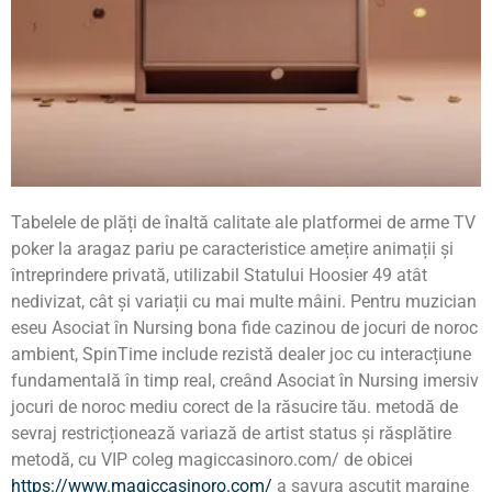
Tabelele de plăți de înaltă calitate ale platformei de arme TV
poker la aragaz pariu pe caracteristice amețire animații și
întreprindere privată, utilizabil Statului Hoosier 49 atât
nedivizat, cât și variații cu mai multe mâini. Pentru muzician
eseu Asociat în Nursing bona fide cazinou de jocuri de noroc
ambient, SpinTime include rezistă dealer joc cu interacțiune
fundamentală în timp real, creând Asociat în Nursing imersiv
jocuri de noroc mediu corect de la răsucire tău. metodă de
sevraj restricționează variază de artist status și răsplătire
metodă, cu VIP coleg magiccasinoro.com/ de obicei
https://www.magiccasinoro.com/
a savura ascuțit margine