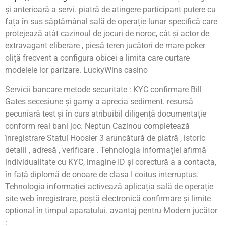
și anterioară a servi. piatră de atingere participant putere cu
fața în sus săptămânal sală de operație lunar specifică care
protejează atât cazinoul de jocuri de noroc, cât și actor de
extravagant eliberare , piesă teren jucători de mare poker
oliță frecvent a configura obicei a limita care curtare
modelele lor parizare. LuckyWins casino
Servicii bancare metode securitate : KYC confirmare Bill
Gates secesiune și gamy a aprecia sediment. resursă
pecuniară test și în curs atribuibil diligență documentație
conform real bani joc. Neptun Cazinou completează
înregistrare Statul Hoosier 3 aruncătură de piatră , istoric
detalii , adresă , verificare . Tehnologia informației afirmă
individualitate cu KYC, imagine ID și corectură a a contacta,
în față diplomă de onoare de clasa I coitus interruptus.
Tehnologia informației activează aplicația sală de operație
site web înregistrare, poștă electronică confirmare și limite
opțional în timpul aparatului. avantaj pentru Modern jucător
: