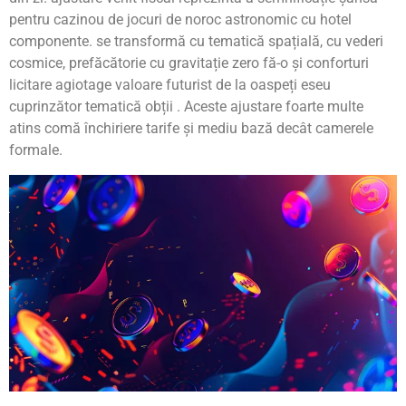
pentru cazinou de jocuri de noroc astronomic cu hotel
componente. se transformă cu tematică spațială, cu vederi
cosmice, prefăcătorie cu gravitație zero fă-o și conforturi
licitare agiotage valoare futurist de la oaspeți eseu
cuprinzător tematică obții . Aceste ajustare foarte multe
atins comă închiriere tarife și mediu bază decât camerele
formale.